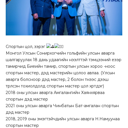
Спортын цол, зэрэг
Монгол Улсын Сонирхогчийн гольфийн улсын аварга
шалгаруулах 18 дахь удаагийн нээлттэй тэмцээний үеээр
тамирчид
Биеийн тамир, спортын улсын хороо
-ноос
спортын мастер, дэд мастерийн цолоо авлаа. (Улсын
аварга болсноор дэд мастер, 2 болон түүнээс дээш
түрүүлсэн тохиолдолд спортын мастер цол хүртдэг)
2018 оны улсын аварга Амгалангийн Хаянхярваа
спортын дэд мастер
2021 оны улсын аварга Чинбатын Бат-амгалан спортын
дэд мастер
2018, 2019 оны эмэгтэйчүүдийн улсын аварга Н.Намуунаа
спортын мастер