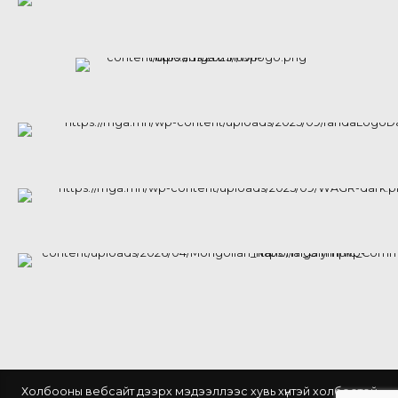
Холбооны вебсайт дээрх мэдээллээс хувь хүнтэй холбоотой