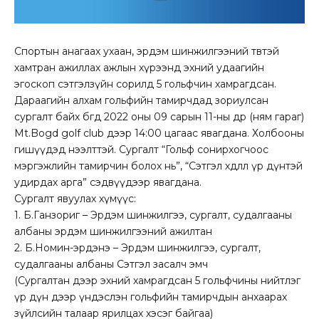
Спортын анагаах ухаан, эрдэм шинжилгээний төвтэй
хамтран ажиллах ажлын хүрээнд эхний удаагийн
эгоскоп сэтгэлзүйн сорилд 5 гольфчин хамрагдсан.
Дараагийн алхам гольфийн тамирчдад зориулсан
сургалт байх бөгөөд 2022 оны 09 сарын 11-ны өдөр (ням гараг)
Mt.Bogd golf club дээр 14:00 цагаас явагдана. Холбооны
гишүүдэд нээлттэй. Сургалт “Гольф сонирхогчоос
мэргэжлийн тамирчин болох нь”, “Сэтгэл хөдлөлөө үр дүнтэй
удирдах арга” сэдвүүдээр явагдана.
Сургалт явуулах хүмүүс:
1. Б.Ганзориг – Эрдэм шинжилгээ, сургалт, судалгааны
албаны эрдэм шинжилгээний ажилтан
2. Б.Номин-эрдэнэ – Эрдэм шинжилгээ, сургалт,
судалгааны албаны Сэтгэл засалч эмч
(Сургалтан дээр эхний хамрагдсан 5 гольфчины нийтлэг
үр дүн дээр үндэслэн гольфийн тамирчдын анхаарах
зүйлсийн талаар ярилцах хэсэг байгаа)