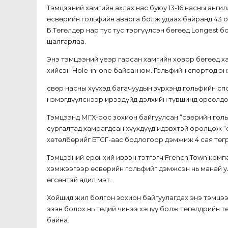
Тэмцээний хамгийн ахлах нас буюу 13-16 насны анги
өсвөрийн гольфийн аварга болж удаах байранд 43 
Б.Төгөлдөр нар тус тус тэргүүлсэн бөгөөд Longest б
шалгарлаа.
Энэ тэмцээний үеэр гарсан хамгийн ховор бөгөөд х
хийсэн Hole-in-one байсан юм. Гольфийн спортод энэ
Өсвөр насны хүүхэд багачуудын зүрхэнд гольфийн с
нэмэгдүүлснээр ирээдүйд дэлхийн түвшинд өрсөлдөх
Тэмцээнд МГХ-оос зохион байгуулсан “Өсвөрийн гол
сургалтад хамрагдсан хүүхдүүд идэвхтэй оролцож “с
хөтөлбөрийг БТСГ-аас бодлогоор дэмжиж 4 сая төг
Тэмцээний ерөнхий ивээн тэтгэгч French Town комп
хэмжээгээр өсвөрийн гольфийг дэмжсэн нь манай у
өгсөнтэй адил мэт.
Хойшид жил болгон зохион байгуулагдах энэ тэмцээ
эзэн болох нь төдий чинээ хэцүү болж төгөлдрийн 
байна.