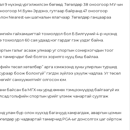
лал 9 нүхэнд үргэлжилсэн бөгөөд Ө.Төгөлдөр 38 оноогоор МУ-ын
оноогоор М.Буян-Эрдэнэ, гутгаар байранд 47 оноогоор
олон Nearest-ын шагналын ялагчаар Ө.Төгөлдөр ганцаараа
амгийн гайхамшигтай тохиолдол бол Б.Билгүүний 4-р нүхэнд
 тохиолдол 60 сая удаад нэг гардаг гэж үздэг байна.
портын галыг асааж улмаар уг спортын сонирхогчдын тоог
 тамирчдыг бий болгох зорилго нууц биш байлаа.
ьфийн төсөл хөтөлбөр” арга хэмжээнд зуны улирлын туршид
ураар боож болохгүй” гэгдэх зүйлээ үзүүлж чадлаа. Уг төсөл
рөгийг санхүүжилтийг олгосон юм.
ани байсан ба МГХ-ны урьд өмнөх тэмцээнүүдэд байгаагүй их
лсад гольфийн спортын үрийг үлэмж чанартай суулгаж
нд улам бүр олон хүүхэд багачууд хамрагдаж, аваргын цомын
төгөлдөр ур чадвартай тамирчид PGA-ыг донсолгох цаг ойртож