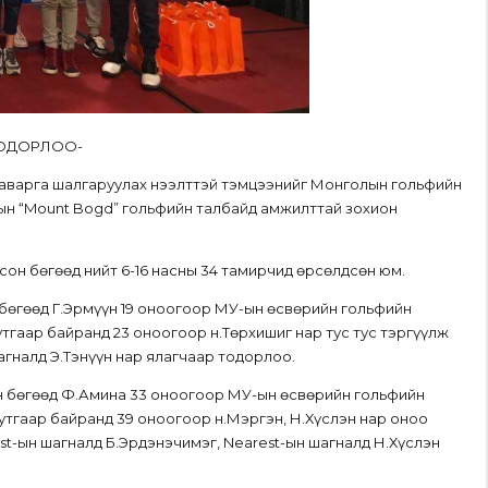
ТОДОРЛОО-
аварга шалгаруулах нээлттэй тэмцээнийг Монголын гольфийн
рын “Mount Bogd” гольфийн талбайд амжилттай зохион
болсон бөгөөд нийт 6-16 насны 34 тамирчид өрсөлдсөн юм.
 бөгөөд Г.Эрмүүн 19 оноогоор МУ-ын өсвөрийн гольфийн
утгаар байранд 23 оноогоор н.Төрхишиг нар тус тус тэргүүлж
агналд Э.Тэнүүн нар ялагчаар тодорлоо.
эн бөгөөд Ф.Амина 33 оноогоор МУ-ын өсвөрийн гольфийн
гутгаар байранд 39 оноогоор н.Мэргэн, Н.Хүслэн нар оноо
st-ын шагналд Б.Эрдэнэчимэг, Nearest-ын шагналд Н.Хүслэн