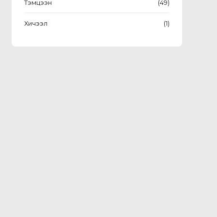
Тэмцээн
(49)
Хичээл
(1)