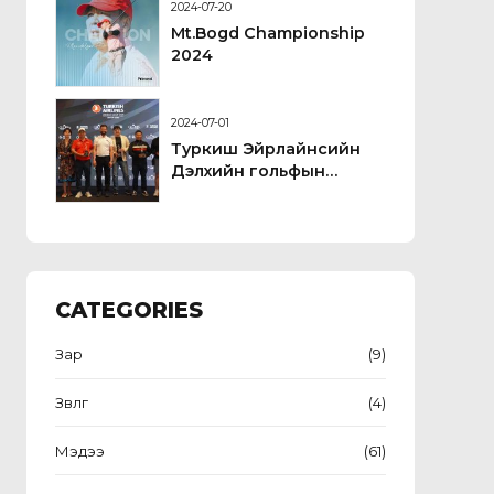
2024-07-20
Mt.Bogd Championship
2024
2024-07-01
Туркиш Эйрлайнсийн
Дэлхийн гольфын
цомын тэмцээн
CATEGORIES
Зар
(9)
Зөвлөгөө
(4)
Мэдээ
(61)