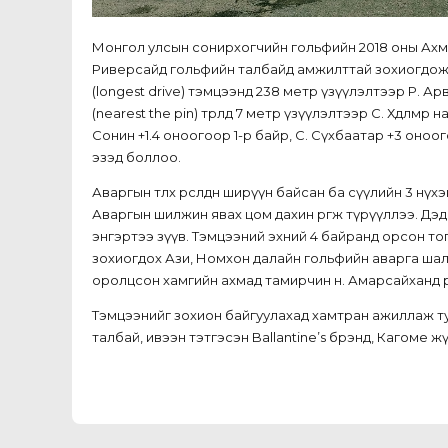
Монгол улсын сонирхогчийн гольфийн 2018 оны Ахма
Риверсайд гольфийн талбайд амжилттай зохиогдож д
(longest drive) тэмцээнд 238 метр үзүүлэлтээр Р. А
(nearest the pin) төрөлд 7 метр үзүүлэлтээр С. Хөдөлм
Сонин +1.4 оноогоор 1-р байр, С. Сүхбаатар +3 оноог
эзэд боллоо.
Аваргын төлөөх өрсөлдөөн ширүүн байсан ба сүүлийн 3 
Аваргын шилжин явах цом дахин өргөж түрүүллээ. Дэд
энгэртээ зүүв. Тэмцээний эхний 4 байранд орсон то
зохиогдох Ази, Номхон далайн гольфийн аварга шал
оролцсон хамгийн ахмад тамирчин н. Амарсайханд өр
Тэмцээнийг зохион байгуулахад хамтран ажиллаж т
талбай, ивээн тэтгэсэн Ballantine’s брэнд, Кагоме 