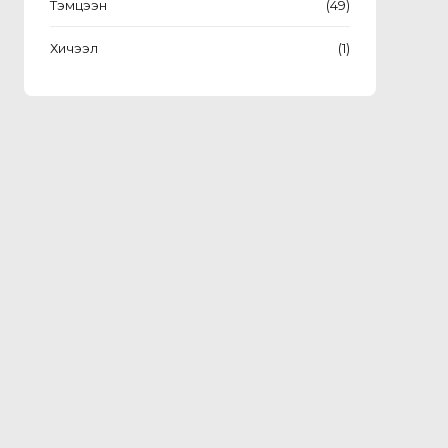
Тэмцээн
(49)
Хичээл
(1)