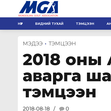
НҮҮР
БИДНИЙ ТУХАЙ
ТЭМЦЭЭН
А
МЭДЭЭ
ТЭМЦЭЭН
2018 оны
аварга ш
тэмцээн
2018-08-18
0