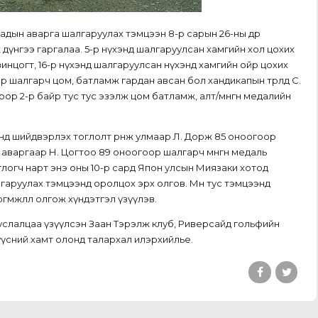
дын аварга шалгаруулах тэмцээн 8-р сарын 26-ны өдөр
үнгээ гаргалаа. 5-р нүхэнд шалгаруулсан хамгийн хол цохих
рвинцогт, 16-р нүхэнд шалгаруулсан нүхэнд хамгийн ойр цохих
өр нар шалгарч цом, батламж гардан авсан бол хандикапын төрөлд С.
оор 2-р байр тус тус эзэлж цом батламж, алт/мөнгөн медалийн
нүхэнд шийдвэрлэх тоглолт өрнөж улмаар Л. Дорж 85 оноогоор
 аваргаар Н. Цогтоо 89 оноогоор шалгарч мөнгөн медаль
глогч нарт энэ оны 10-р сард Япон улсын Миязаки хотод
гаруулах тэмцээнд оролцох эрх олгов. Мөн тус тэмцээнд
гөмжлөл олгож хүндэтгэл үзүүлэв.
услалцаа үзүүлсэн Заан Тэрэлж клуб, Риверсайд гольфийн
жүүсний хамт олонд талархал илэрхийлье.