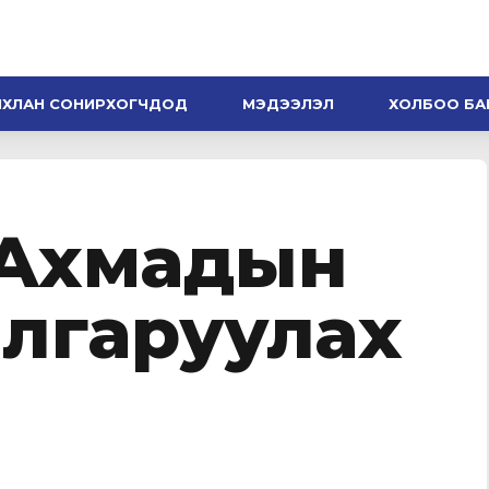
НХЛАН СОНИРХОГЧДОД
МЭДЭЭЛЭЛ
ХОЛБОО БА
 Ахмадын
алгаруулах