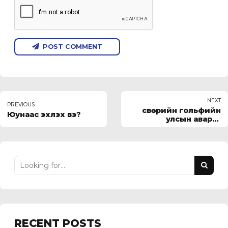
POST COMMENT
NEXT
PREVIOUS
Өсвөрийн гольфийн
Юунаас эхлэх вэ?
улсын аварга
шалгаруулах тэмцээн
RECENT POSTS