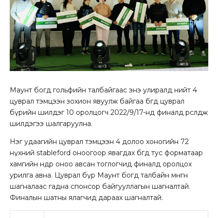
Маунт богд гольфийн талбайгаас энэ улиралд нийт 4
цуврал тэмцээн зохион явуулж байгаа бөгөөд цуврал
бүрийн шилдэг 10 оролцогч 2022/9/17-нд финалд өрсөлдөж
шилдэгээ шалгаруулна.
Нэг удаагийн цуврал тэмцээн 4 долоо хоногийн 72
нүхний stableford оноогоор явагдах бөгөөд тус форматаар
хамгийн өндөр оноо авсан тоглогчид финалд оролцох
урилга авна. Цуврал бүр Маунт богд талбайн мөнгөн
шагналаас гадна спонсор байгууллагын шагналтай.
Финалын шатны ялагчид дараах шагналтай.