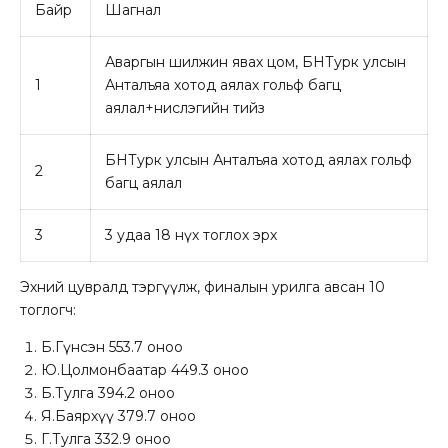
Байр
Шагнал
Аваргын шилжин явах цом, БНТурк улсын
1
Анталъяа хотод аялах гольф багц
аялал+нислэгийн тийз
БНТурк улсын Анталъяа хотод аялах гольф
2
багц аялал
3
3 удаа 18 нүх тоглох эрх
Эхний цувралд тэргүүлж, финалын урилга авсан 10
тоглогч:
Б.Гүнсэн 553.7 оноо
Ю.Цолмонбаатар 449.3 оноо
Б.Тулга 394.2 оноо
Я.Баярхүү 379.7 оноо
Г.Тулга 332.9 оноо