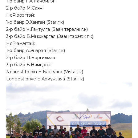
1-р байр Г.Алтанбилэг
2-р байр М.Саян
HcP эрэгтэй:
1-р байр Э.Хангай (Star г.к)
2-р байр Ч.Гантулга (Заан тэрэлж г.к)
3-р байр Б.Мөнхжаргал (Заан тэрэлж г.к)
HcP эмэгтэй:
1-р байр А.Энэрэл (Star г.к)
2-р байр Ц.Боргилмаа
3-р байр Б.Нямцэцэг
Nearest to pin Н.Баттулга (Vista г.к)
Longest drive Б.Ариунзаяа (Star г.к)