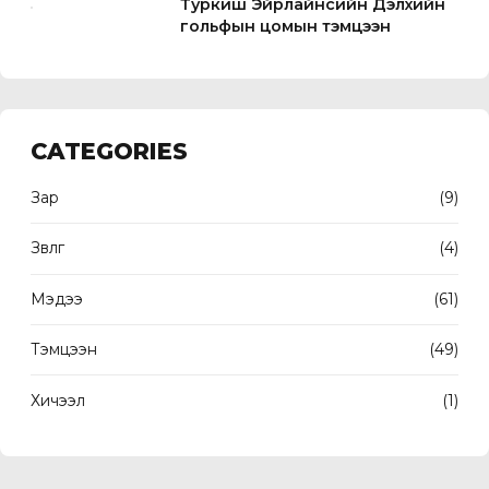
Туркиш Эйрлайнсийн Дэлхийн
гольфын цомын тэмцээн
CATEGORIES
Зар
(9)
Зөвлөгөө
(4)
Мэдээ
(61)
Тэмцээн
(49)
Хичээл
(1)