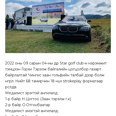
2022 оны 09 сарын 04-ны өдөр Star golf club-н нэрэмжит
тэмцээн Горхи Тэрэлж байгалийн цогцолбор газарт
байрлалтай Чингис хаан гольфийн талбай дээр болж
өнгөрлөө. Нийт 68 тамирчин 18 нүх strokeplay форматаар
өрсөлдөв.
Медалист эрэгтэй ангилалд:
1-р байр Н.Цогтоо (Заан тэрэлж г.к)
2-р байр О.Отгонбаатар
Медалист эмэгтэй ангилалд: