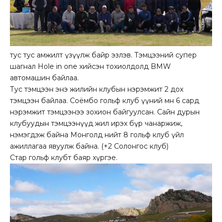
тус тус амжилт үзүүлж байр эзлэв. Тэмцээний супер
шагнал Hole in one хийсэн тохиолдолд BMW
автомашин байлаа.
Тус тэмцээн энэ жилийн клубын нэрэмжит 2 дох
тэмцээн байлаа. Соёмбо гольф клуб үүний өмнө 6 сард
нэрэмжит тэмцээнээ зохион байгуулсан. Сайн дурын
клубуудын тэмцээнүүд жил ирэх бүр чанаржиж,
нэмэгдэж байна Монголд нийт 8 гольф клуб үйл
ажиллагаа явуулж байна. (+2 Солонгос клуб)
Стар гольф клубт баяр хүргэе.