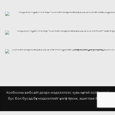
Холбооны вебсайт дээрх мэдээллээс хувь хүнтэй холбоотой
бус бол бусад бүх мэдээллийг үнэгүй түгээж, ашиглаж болно.