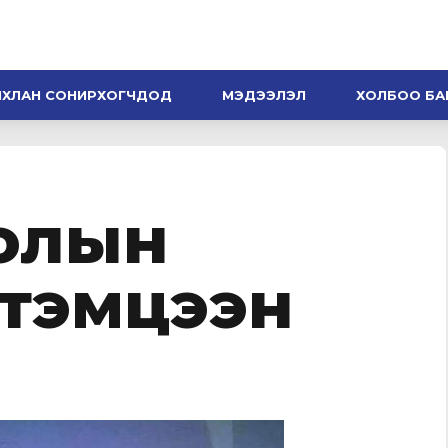
НХЛАН СОНИРХОГЧДОД
МЭДЭЭЛЭЛ
ХОЛБОО БА
голын
 тэмцээн