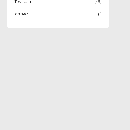
Тэмцээн
(49)
Хичээл
(1)