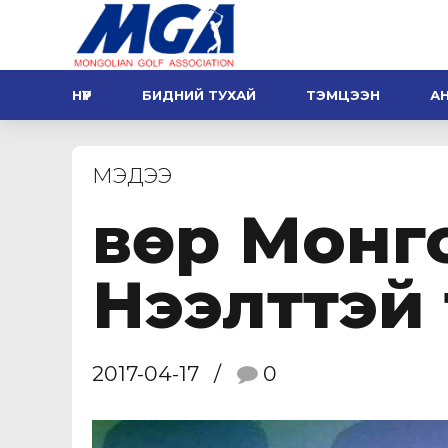
НҮҮР
БИДНИЙ ТУХАЙ
ТЭМЦЭЭН
А
МЭДЭЭ
Өвөр Мон
Нээлттэй
2017-04-17
0