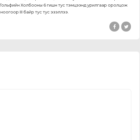
 Гольфийн Холбооны 6 гишүүн тус тэмцээнд урилгаар оролцож
оогоор III байр тус тус эзэллээ.