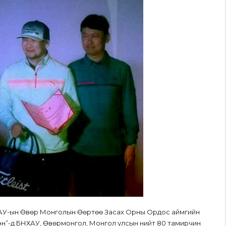
БНХАУ-ын Өвөр Монголын Өөртөө Засах Орны Ордос аймгийн
эн”-д БНХАУ, Өвөрмонгол, Монгол улсын нийт 80 тамирчин