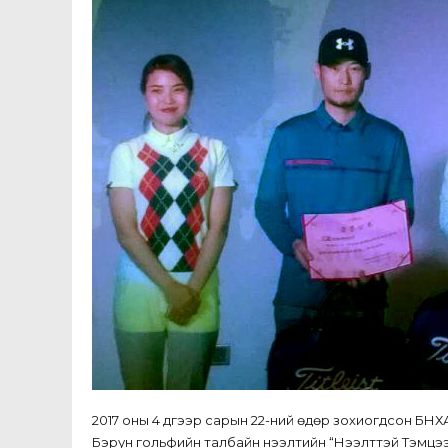
2017 оны 4 дүгээр сарын 22-ний өдөр зохиогдсон 
Бэрун гольфийн талбайн нээлтийн “Нээлттэй Тэмцэ