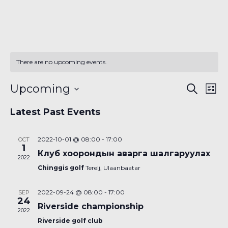
There are no upcoming events.
Even
Ev
Upcoming
Search
List
Vi
Sear
Select
Latest Past Events
Na
date.
and
View
2022-10-01 @ 08:00
-
17:00
OCT
1
Клуб хоорондын аварга шалгаруулах
Navi
2022
Chinggis golf
Terelj, Ulaanbaatar
2022-09-24 @ 08:00
-
17:00
SEP
24
Riverside championship
2022
Riverside golf club