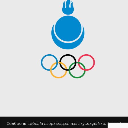
Холбооны вебсайт дээрх мэдээллээс хувь хүнтэй холбоотой