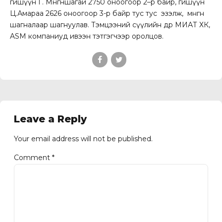
гишүүн Г. Мөнгөншагай 2750 оноогоор 2–р байр, гишүүн
Ц.Амараа 2626 оноогоор 3-р байр тус тус эзэлж, мөнгөн
шагналаар шагнуулав. Тэмцээний сүүлийн өдөр МИАТ ХК,
ASM компаниуд ивээн тэтгэгчээр оролцов.
Leave a Reply
Your email address will not be published.
Comment
*