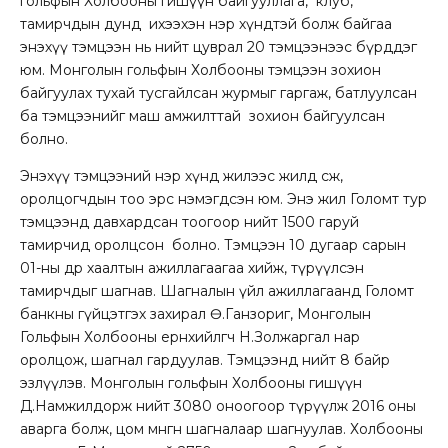
гольфын Холбооны гишүүн байгууллага, клуб,
тамирчдын дунд ихээхэн нэр хүндтэй болж байгаа
энэхүү тэмцээн нь нийт цуврал 20 тэмцээнээс бүрддэг
юм. Монголын гольфын Холбооны тэмцээн зохион
байгуулах тухай тусгайлсан журмыг гаргаж, батлуулсан
ба тэмцээнийг маш амжилттай зохион байгуулсан
болно.
Энэхүү тэмцээний нэр хүнд жилээс жилд өсөж,
оролцогчдын тоо эрс нэмэгдсэн юм. Энэ жил Голомт тур
тэмцээнд давхардсан тоогоор нийт 1500 гаруй
тамирчид оролцсон болно. Тэмцээн 10 дугаар сарын
01-ны өдөр хаалтын ажиллагаагаа хийж, түрүүлсэн
тамирчдыг шагнав. Шагналын үйл ажиллагаанд Голомт
банкны гүйцэтгэх захирал Ө.Ганзориг, Монголын
Гольфын Холбооны ерөнхийлөгч Н.Золжаргал нар
оролцож, шагнал гардуулав. Тэмцээнд нийт 8 байр
эзлүүлэв. Монголын гольфын Холбооны гишүүн
Д.Намжилдорж нийт 3080 оноогоор түрүүлж 2016 оны
аварга болж, цом мөнгөн шагналаар шагнуулав. Холбооны