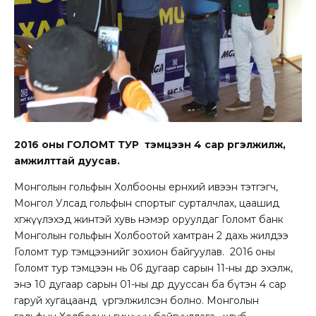
2016 оны ГОЛОМТ ТУР тэмцээн 4 сар үргэлжилж,
амжилттай дуусав.
Монголын гольфын Холбооны ерөнхий ивээн тэтгэгч,
Монгол Улсад гольфын спортыг сурталчлах, цаашид
хөгжүүлэхэд жинтэй хувь нэмэр оруулдаг Голомт банк
Монголын гольфын Холбоотой хамтран 2 дахь жилдээ
Голомт тур тэмцээнийг зохион байгуулав. 2016 оны
Голомт тур тэмцээн нь 06 дугаар сарын 11-ны өдөр эхэлж,
энэ 10 дугаар сарын 01-ны өдөр дууссан ба бүтэн 4 сар
гаруй хугацаанд үргэлжилсэн болно. Монголын