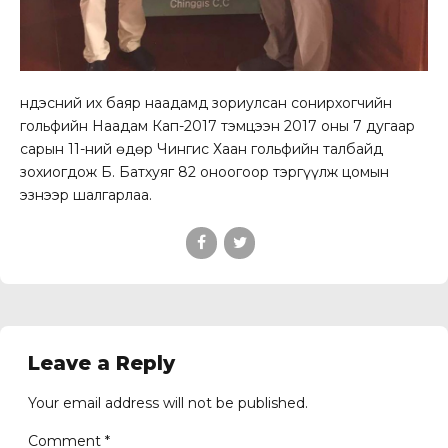
Үндэсний их баяр наадамд зориулсан сонирхогчийн
гольфийн Наадам Кап-2017 тэмцээн 2017 оны 7 дугаар
сарын 11-ний өдөр Чингис Хаан гольфийн талбайд
зохиогдож Б. Батхуяг 82 оноогоор тэргүүлж цомын
эзнээр шалгарлаа.
Leave a Reply
Your email address will not be published.
Comment
*