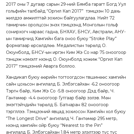
2017 оны 7 дугаар сарын 29-ний Бямба гарагт Богд Уул
гольфийн талбайд “Оргил Кап 2017” тэмцээн 10 дахь
жилдээ амжилттай зохион байгуулагдлаа. Нийт 72
тамирчин оролцсон энэхүү тэмцээнд Монголын гольф
сонирхогч нараас гадна, БНХАУ, БНСУ, Австрали, АНУ-
ын тамирчид Хамгийн бага оноо буюу “Stroke Play”
форматаар өрсөлдлөө. Медалистын төрөлд О.
Оюунболд, БНСУ-ын иргэн Ким Жэ Со нар 75 оноогоор
тэнцэж нэмэлт нүхэнд О. Оюунболд хожиж “Оргил Кап
2017” тэмцээний Аварга боллоо.
Хандикап буюу өөрийн тогтоогдсон түвшинөөс хамгийн
сайн цохьсон ангилалд Б. Элбэгсайхан -6.2 оноогоор
Тэргүүн байр, Ким Жэ Со -5.8 оноогоор Дэд байр, Ч.
Гантөмөр -4.4 оноогоор Гутгаар байр эзлэв. Мөн
эмэгтэйчүүдийн төрөлд Б. Батнаран 82 оноогоор
тэргүүллээ. Тэмцээний явцад зохиосон Хамгийн хол буюу
“The Longest Drive” ангилалд Ч. Гантөмөр 295 метр,
нүхэнд хамгийн ойр буюу “Nearest to the Pin”
ангилалд Б. Элбэгсайхан 1.84 метр үзүүлэлтээр тус тус