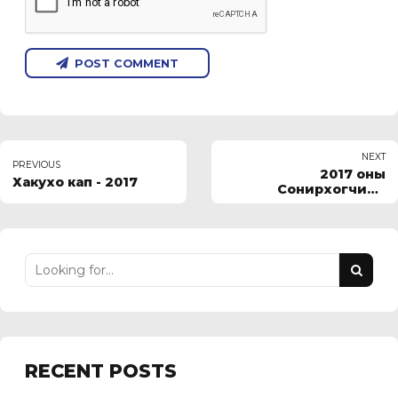
POST COMMENT
NEXT
PREVIOUS
2017 оны
Хакухо кап - 2017
Сонирхогчийн
гольфийн Монгол
улсын аврага
шалгаруулах
нээлттэй тэмцээн
RECENT POSTS