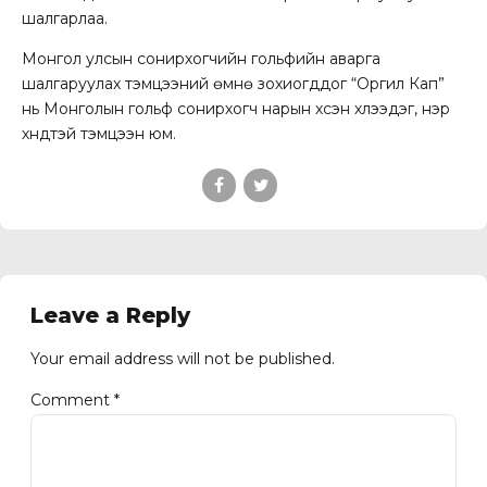
шалгарлаа.
Монгол улсын сонирхогчийн гольфийн аварга
шалгаруулах тэмцээний өмнө зохиогддог “Оргил Кап”
нь Монголын гольф сонирхогч нарын хүсэн хүлээдэг, нэр
хүндтэй тэмцээн юм.
Leave a Reply
Your email address will not be published.
Comment
*